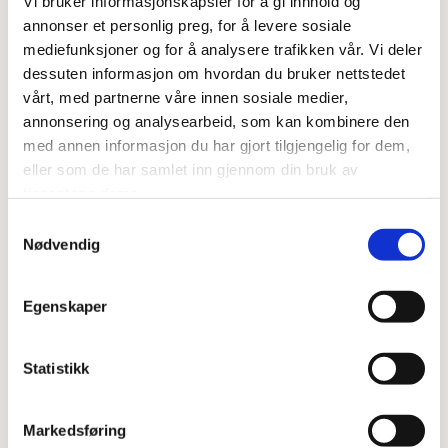
Vi bruker informasjonskapsler for å gi innhold og
29/04/2025
-
Utafor Boksen Nordre Follo, Foto: Rolf-Otto Eriksen.
annonser et personlig preg, for å levere sosiale
mediefunksjoner og for å analysere trafikken vår. Vi deler
Nå blir det liv på «sovesiden» av Ski
dessuten informasjon om hvordan du bruker nettstedet
stasjon
vårt, med partnerne våre innen sosiale medier,
annonsering og analysearbeid, som kan kombinere den
med annen informasjon du har gjort tilgjengelig for dem,
LES MER
eller som de har samlet inn gjennom din bruk av
tjenestene deres.
Samtykkevalg
Nødvendig
Egenskaper
Statistikk
Markedsføring