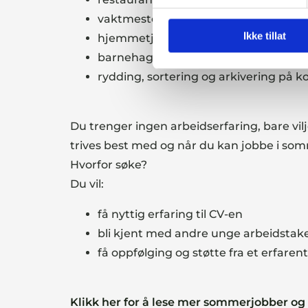
vaktmestertjenester ute og inne
Ikke tillat
hjemmetjenesten, sykehjem, omsorg
barnehage, SFO
rydding, sortering og arkivering på k
Du trenger ingen arbeidserfaring, bare vilje 
trives best med og når du kan jobbe i so
Hvorfor søke?
Du vil:
få nyttig erfaring til CV-en
bli kjent med andre unge arbeidstak
få oppfølging og støtte fra et erfaren
Klikk her for å lese mer sommerjobber og