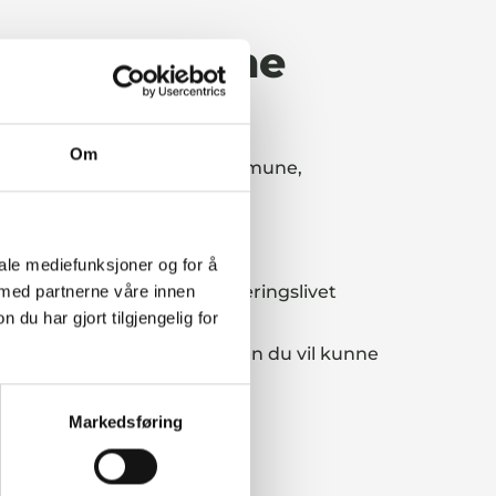
ollo kommune
Om
une 2025. Nordre Follo Kommune,
iale mediefunksjoner og for å
6 og 2009? Kommunen og næringslivet
 med partnerne våre innen
u har gjort tilgjengelig for
 på jobbene kan variere, men du vil kunne
Markedsføring