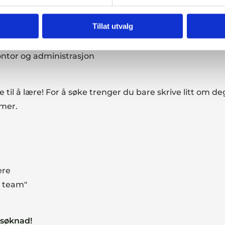
Tillat utvalg
sboliger
ontor og administrasjon
til å lære! For å søke trenger du bare skrive litt om deg s
mmer.
ere
t team"
 søknad!