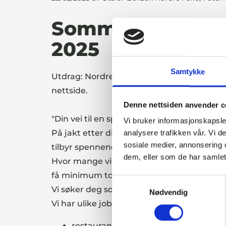
Sommerjobber fo
2025
Samtykke
Utdrag: Nordre Follo Kommune (2025, Fe
nettside.
Denne nettsiden anvender c
"Din vei til en spennende sommer - søk s
Vi bruker informasjonskapsler
På jakt etter din første sommerjobb? Bo
analysere trafikken vår. Vi 
sosiale medier, annonsering 
tilbyr spennende sommerjobber for ungdom
dem, eller som de har samlet
Hvor mange vi skal ansette, avhenger av 
få minimum to uker arbeid. Vi bytter ikke u
Samtykkevalg
Vi søker deg som vil prøve noe nytt, lære 
Nødvendig
Vi har ulike jobber innen:
restauranter, butikk, bibliotek, hotell