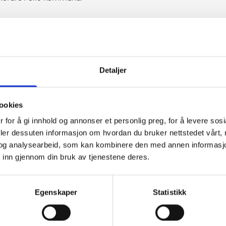
r ungdom i Nordre F
Detaljer
bruar). Sommerjobber for ungdom i Nordre Follo komm
ookies
ommerjobb 2025!
 for å gi innhold og annonser et personlig preg, for å levere sos
r du i Nordre Follo kommune og er du født mellom 200
deler dessuten informasjon om hvordan du bruker nettstedet vårt,
og analysearbeid, som kan kombinere den med annen informasjon d
 i skoleferien (uke 26–33).
 inn gjennom din bruk av tjenestene deres.
hvor mange arbeidssteder vi får med på laget. Lengden
ker når du har fått et jobbtilbud.
om arbeidslivet og tjene egne penger!
Egenskaper
Statistikk