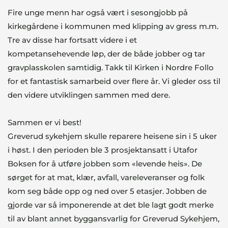
Fire unge menn har også vært i sesongjobb på
kirkegårdene i kommunen med klipping av gress m.m.
Tre av disse har fortsatt videre i et
kompetansehevende løp, der de både jobber og tar
gravplasskolen samtidig. Takk til Kirken i Nordre Follo
for et fantastisk samarbeid over flere år. Vi gleder oss til
den videre utviklingen sammen med dere.
Sammen er vi best!
Greverud sykehjem skulle reparere heisene sin i 5 uker
i høst. I den perioden ble 3 prosjektansatt i Utafor
Boksen for å utføre jobben som «levende heis». De
sørget for at mat, klær, avfall, vareleveranser og folk
kom seg både opp og ned over 5 etasjer. Jobben de
gjorde var så imponerende at det ble lagt godt merke
til av blant annet byggansvarlig for Greverud Sykehjem,