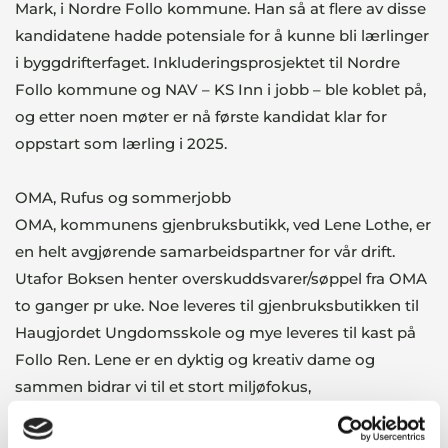
Mark, i Nordre Follo kommune. Han så at flere av disse
kandidatene hadde potensiale for å kunne bli lærlinger
i byggdrifterfaget. Inkluderingsprosjektet til Nordre
Follo kommune og NAV – KS Inn i jobb – ble koblet på,
og etter noen møter er nå første kandidat klar for
oppstart som lærling i 2025.
OMA, Rufus og sommerjobb
OMA, kommunens gjenbruksbutikk, ved Lene Lothe, er
en helt avgjørende samarbeidspartner for vår drift.
Utafor Boksen henter overskuddsvarer/søppel fra OMA
to ganger pr uke. Noe leveres til gjenbruksbutikken til
Haugjordet Ungdomsskole og mye leveres til kast på
Follo Ren. Lene er en dyktig og kreativ dame og
sammen bidrar vi til et stort miljøfokus,
arbeidsinkludering, og gir innbyggere i Nordre Follo
muligheten til å være aktive aktører i det sirkulære