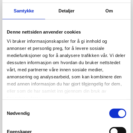
kretsløpet.
Samtykke
Detaljer
Om
I sommer hadde vi flere i jobb gjennom Nordre Follo
kommune sin sommerjobbsordning.
Mange oppdrag for kommunen ble løst i denne
Denne nettsiden anvender cookies
perioden, og flere fikk sitt første møte med både
Vi bruker informasjonskapsler for å gi innhold og
forskjellig verktøy og ukjente oppgaver.
annonser et personlig preg, for å levere sosiale
mediefunksjoner og for å analysere trafikken vår. Vi deler
Hjelpemiddelsentralen i Nordre Follo kommune ga
dessuten informasjon om hvordan du bruker nettstedet
vårt, med partnerne våre innen sosiale medier,
Utafor Boksen et prosjekt med å innhente hjelpemidler
annonsering og analysearbeid, som kan kombinere den
som kommunens innbyggere ikke lenger hadde behov
med annen informasjon du har gjort tilgjengelig for dem,
for. Vi har hatt en prosjektansatt på dette i 3 måneder i
eller som de har samlet inn gjennom din bruk av
2024, som sørget for at ca. 130 hentedestinasjoner ble
tjenestene deres.
besøkt.
Samtykkevalg
Nødvendig
I desember inngikk vi avtale med Hjemmetjenesten i
Ski og på Langhus om å sørge for snø- og isfrie biler på
Egenskaper